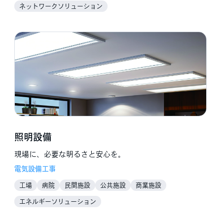
ネットワークソリューション
照明設備
現場に、必要な明るさと安心を。
電気設備工事
工場
病院
民間施設
公共施設
商業施設
福祉介護施設
教育施設
企業
住宅
工務店
エネルギーソリューション
電気工事店
空調設備工事店
鉄道
農業