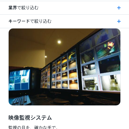
すべて
業界
で絞り込む
ソリューション
すべて
キーワード
で絞り込む
電気設備工事
工場
電設資材販売
すべて
病院
IoT
民間施設
DX
公共施設
AIソリューション
商業施設
システムソリューション
福祉介護施設
ネットワークソリューション
教育施設
エネルギーソリューション
企業
省エネ
住宅
畜エネ
工務店
創エネ
電気工事店
空気環境ソリューション
空調設備工事店
防災ソリューション
映像監視システム
鉄道
農業
監視の目を、確かな手で。