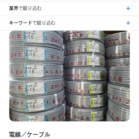
すべて
業界
で絞り込む
ソリューション
すべて
キーワード
で絞り込む
電気設備工事
工場
電設資材販売
すべて
病院
IoT
民間施設
DX
公共施設
AIソリューション
商業施設
システムソリューション
福祉介護施設
ネットワークソリューション
教育施設
エネルギーソリューション
企業
省エネ
住宅
畜エネ
工務店
創エネ
電気工事店
空気環境ソリューション
空調設備工事店
防災ソリューション
鉄道
電線／ケーブル
農業